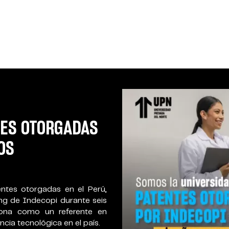
RSIDAD PERUANA
ATALYST 2025
d en Perú que ha logrado el
rgado por Anthology, en la
nociendo la implementación
jorar la experiencia digital