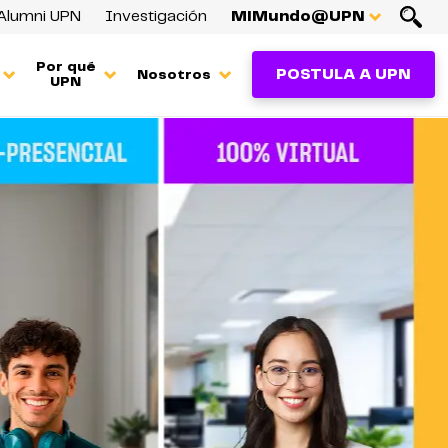
Alumni UPN
Investigación
MiMundo@UPN
Por qué
POSTULA A UPN
Nosotros
UPN