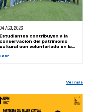
04 AGO, 2026
07 AGO, 2
Estudiantes contribuyen a la
Recole
conservación del patrimonio
tonelad
cultural con voluntariado en la
de volu
Huaca Naranjal
Leer
Leer
Ver más