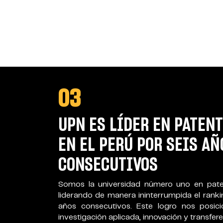
04
SOMOS LA ÚNICA UNIVE
GANADORA DEL PREMIO C
Nos posicionamos como la única universida
premio internacional Catalyst 2025, oto
categoría de
“Adopción de Tecnología”,
reco
exitosa del proyecto Anthology Adopt para me
de nuestros estudiantes.