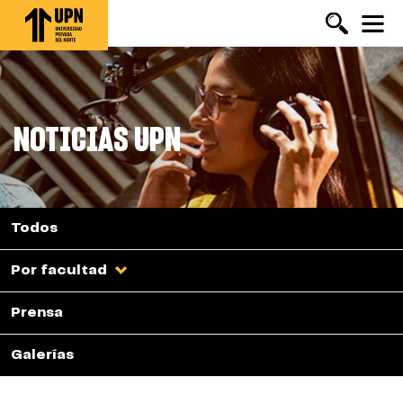
Pasar
al
contenido
principal
NOTICIAS UPN
Todos
Por facultad
Prensa
Galerías