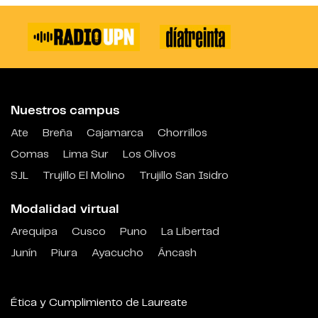
Nuestros campus
Ate
Breña
Cajamarca
Chorrillos
Comas
Lima Sur
Los Olivos
SJL
Trujillo El Molino
Trujillo San Isidro
Modalidad virtual
Arequipa
Cusco
Puno
La Libertad
Junín
Piura
Ayacucho
Áncash
Ética y Cumplimiento de Laureate