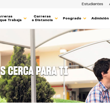
Estudiantes
rreras
Carreras
Posgrado
Admisión
que Trabaja
a Distancia
S CERCA PARA TI