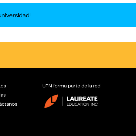
niversidad!
tos
UPN forma parte de la red
ias
áctanos