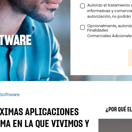
Autorizo el tratamiento 
informativas y comercia
autorización, no podrá
Opcionalmente, autorizo
Finalidades
FTWARE
Comerciales Adicionales
 Software
¿POR QUÉ EL
ÓXIMAS APLICACIONES
MA EN LA QUE VIVIMOS Y