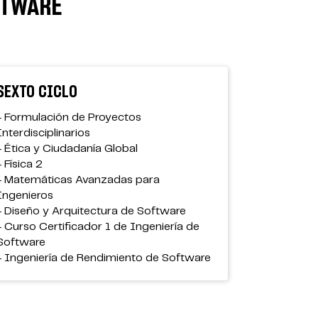
FTWARE
SEXTO CICLO
SÉPTIMO
- Formulación de Proyectos
- Arte y Cu
Interdisciplinarios
- Dilemas É
- Ética y Ciudadanía Global
- Fundamen
- Física 2
Redes
- Matemáticas Avanzadas para
- Optimiza
Ingenieros
Sistemas
- Diseño y Arquitectura de Software
- Desarroll
- Curso Certificador 1 de Ingeniería de
- Desarrol
Software
- Estadísti
- Ingeniería de Rendimiento de Software