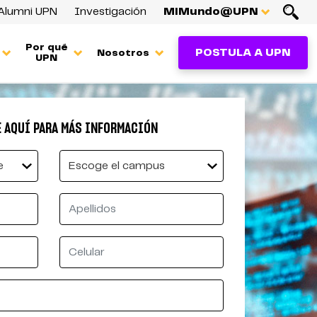
Alumni UPN
Investigación
MiMundo@UPN
Por qué
POSTULA A UPN
Nosotros
UPN
 AQUÍ PARA MÁS INFORMACIÓN
Campus
New
Apellidos
Celular