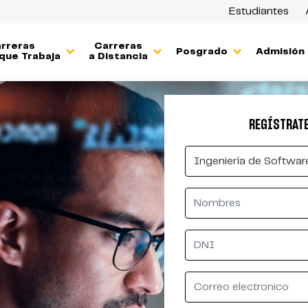
Estudiantes
rreras
Carreras
Posgrado
Admisión
que Trabaja
a Distancia
REGÍSTRATE
Carrera
New
Nombres
DNI
Correo
electronico