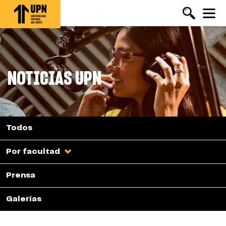
Pasar
al
contenido
principal
NOTICIAS UPN
Todos
Por facultad
Prensa
Galerías