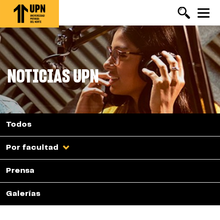
Pasar
al
contenido
principal
NOTICIAS UPN
Todos
Por facultad
Prensa
Galerías