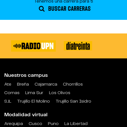
Tenemos una carrera para ti
BUSCAR CARRERAS
Nuestros campus
Ate
Breña
Cajamarca
Chorrillos
Comas
Lima Sur
Los Olivos
SJL
Trujillo El Molino
Trujillo San Isidro
Modalidad virtual
Arequipa
Cusco
Puno
La Libertad