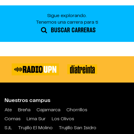
Sigue explorando.
Tenemos una carrera para ti
BUSCAR CARRERAS
Nuestros campus
Ate
Breña
Cajamarca
Chorrillos
Comas
Lima Sur
Los Olivos
SJL
Trujillo El Molino
Trujillo San Isidro