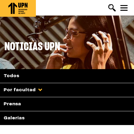
Pasar
al
contenido
principal
NOTICIAS UPN
Todos
Por facultad
Prensa
Galerías