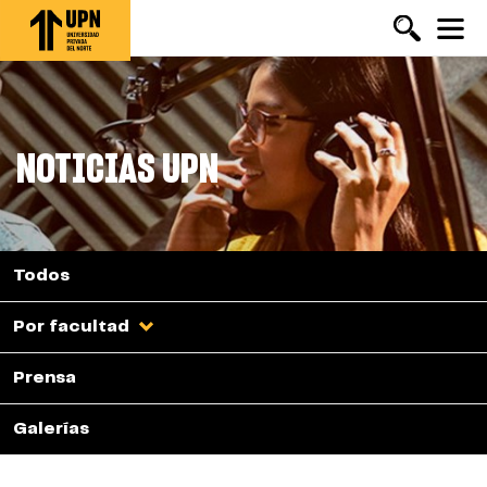
Pasar
al
contenido
principal
NOTICIAS UPN
Todos
Por facultad
Prensa
Galerías