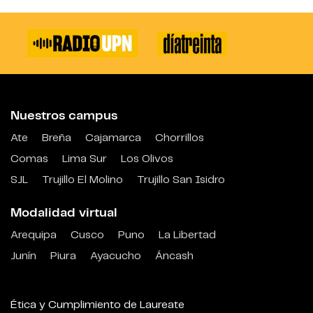
Nuestros campus
Ate
Breña
Cajamarca
Chorrillos
Comas
Lima Sur
Los Olivos
SJL
Trujillo El Molino
Trujillo San Isidro
Modalidad virtual
Arequipa
Cusco
Puno
La Libertad
Junín
Piura
Ayacucho
Áncash
Ética y Cumplimiento de Laureate