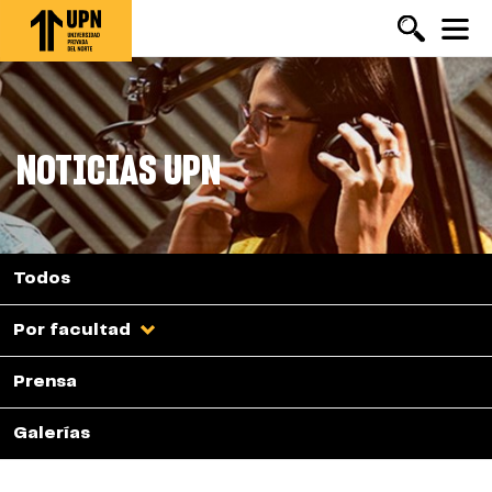
Pasar
al
contenido
principal
NOTICIAS UPN
Todos
Por facultad
Prensa
Galerías