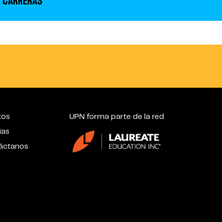
 CARRERAS
tos
UPN forma parte de la red
ias
áctanos