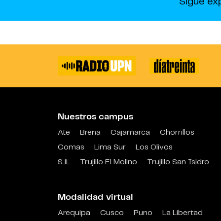
Sigue ex
Nuestros campus
Ate
Breña
Cajamarca
Chorrillos
Comas
Lima Sur
Los Olivos
SJL
Trujillo El Molino
Trujillo San Isidro
Modalidad virtual
Arequipa
Cusco
Puno
La Libertad