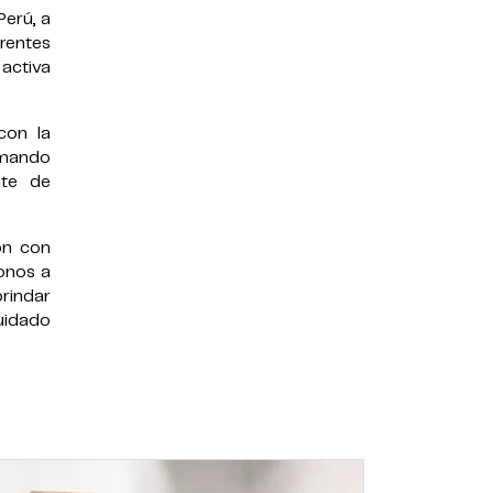
Perú, a
erentes
activa
con la
ormando
nte de
ón con
donos a
rindar
cuidado