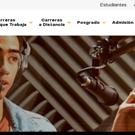
Estudiantes
rreras
Carreras
Posgrado
Admisión
que Trabaja
a Distancia