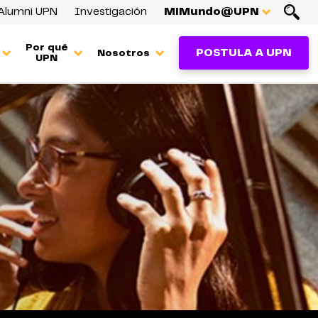
Alumni UPN
Investigación
MiMundo@UPN
Por qué
POSTULA A UPN
Nosotros
UPN