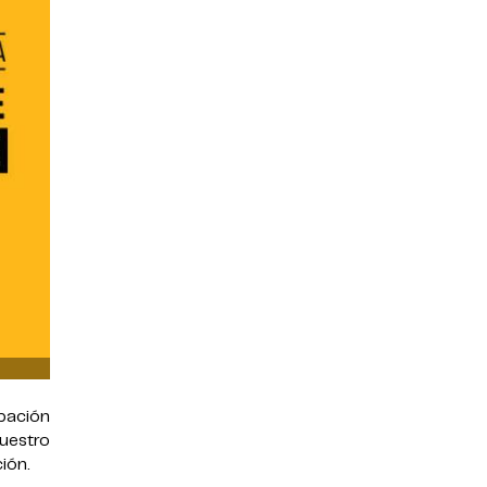
pación
uestro
ión.