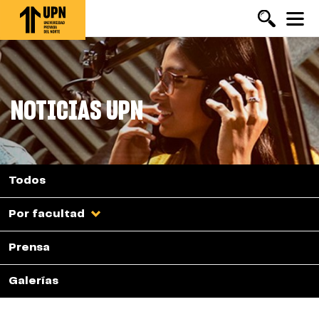
Pasar
al
contenido
principal
NOTICIAS UPN
Todos
Por facultad
Prensa
Galerías