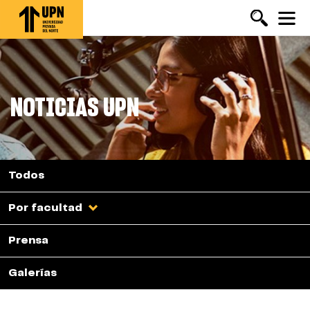
Pasar
al
contenido
principal
NOTICIAS UPN
Todos
Por facultad
Prensa
Galerías