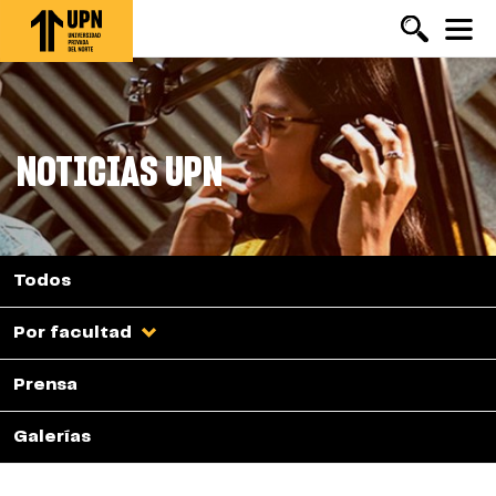
Pasar
al
contenido
principal
NOTICIAS UPN
Todos
Por facultad
Prensa
Galerías