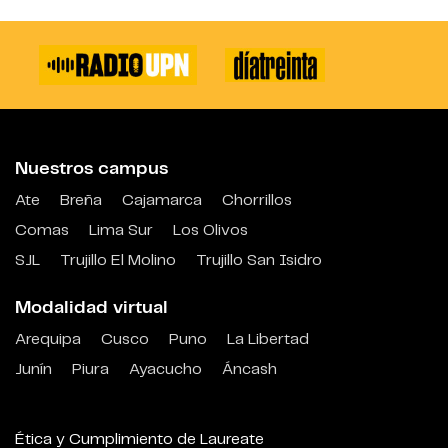
Nuestros campus
Ate
Breña
Cajamarca
Chorrillos
Comas
Lima Sur
Los Olivos
SJL
Trujillo El Molino
Trujillo San Isidro
Modalidad virtual
Arequipa
Cusco
Puno
La Libertad
Junín
Piura
Ayacucho
Áncash
Ética y Cumplimiento de Laureate