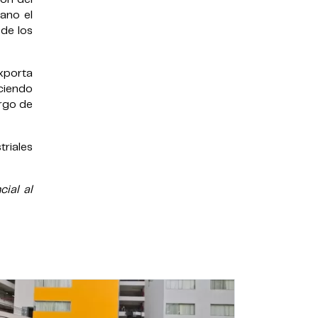
mano el
 de los
xporta
ciendo
argo de
riales
ial al