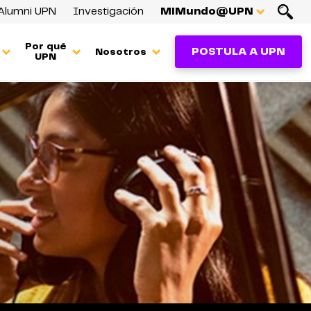
Alumni UPN
Investigación
MiMundo@UPN
Por qué
POSTULA A UPN
Nosotros
UPN