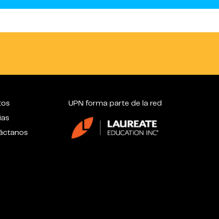
tos
UPN forma parte de la red
ias
áctanos