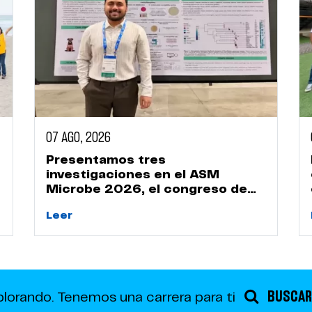
07 AGO, 2026
Presentamos tres
investigaciones en el ASM
Microbe 2026, el congreso de
microbiología más importante
Leer
del mundo
BUSCAR
plorando.
Tenemos una carrera para ti