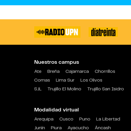
Nuestros campus
Ate
Breña
Cajamarca
Chorrillos
Comas
Lima Sur
Los Olivos
SJL
Trujillo El Molino
Trujillo San Isidro
Modalidad virtual
Arequipa
Cusco
Puno
La Libertad
Junín
Piura
Ayacucho
Áncash