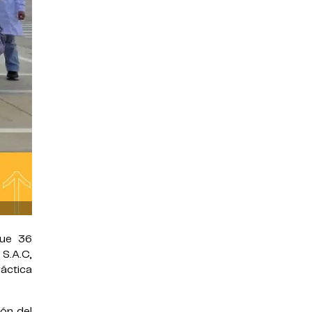
que 36
S.A.C,
ráctica
ión del