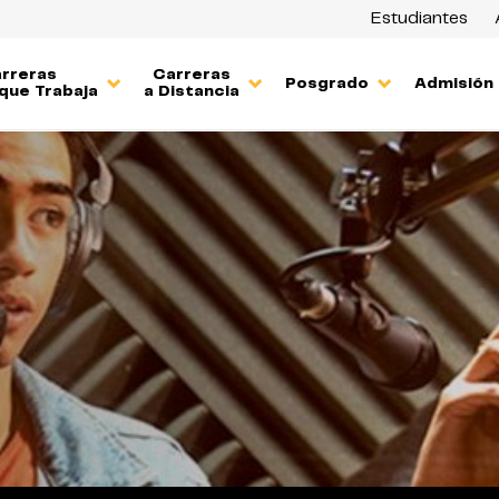
Estudiantes
rreras
Carreras
Posgrado
Admisión
que Trabaja
a Distancia