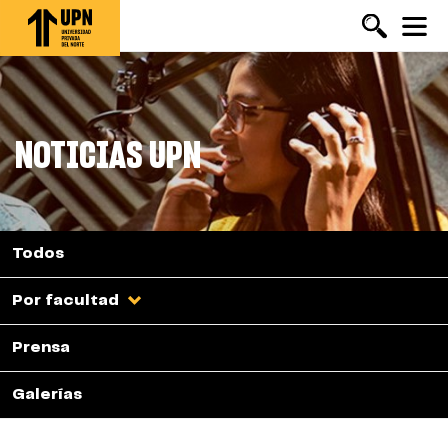
Pasar
al
contenido
principal
NOTICIAS UPN
Todos
Por facultad
Prensa
Galerías