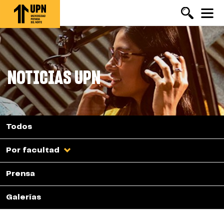
Pasar
al
contenido
principal
NOTICIAS UPN
Todos
Por facultad
Prensa
Galerías