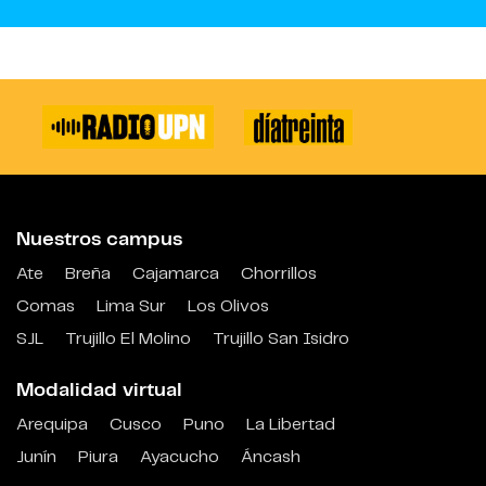
Nuestros campus
Ate
Breña
Cajamarca
Chorrillos
Comas
Lima Sur
Los Olivos
SJL
Trujillo El Molino
Trujillo San Isidro
Modalidad virtual
Arequipa
Cusco
Puno
La Libertad
Junín
Piura
Ayacucho
Áncash