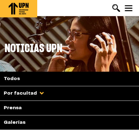
Pasar
al
contenido
principal
NOTICIAS UPN
Todos
Por facultad
Prensa
Galerías