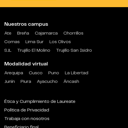
Nuestros campus
Ate
Breña
Cajamarca
Chorrillos
Comas
Lima Sur
Los Olivos
SJL
Trujillo El Molino
Trujillo San Isidro
Modalidad virtual
Arequipa
Cusco
Puno
La Libertad
Junín
Piura
Ayacucho
Áncash
Ética y Cumplimiento de Laureate
Política de Privacidad
Trabaja con nosotros
Beneficiario final