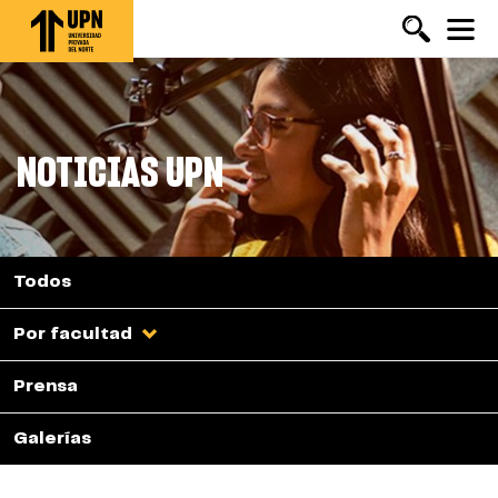
Pasar
al
contenido
principal
NOTICIAS UPN
Todos
Por facultad
Prensa
Galerías