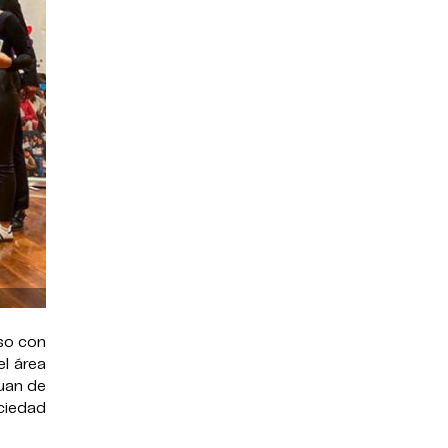
iso con
el área
Juan de
ciedad