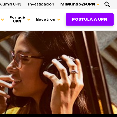
Alumni UPN
Investigación
MiMundo@UPN
Por qué
POSTULA A UPN
Nosotros
UPN