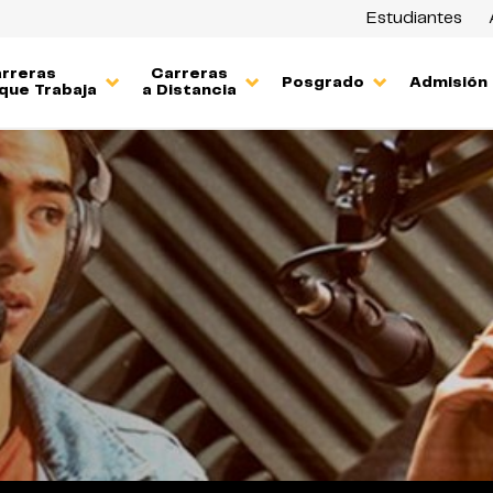
Estudiantes
rreras
Carreras
Posgrado
Admisión
que Trabaja
a Distancia