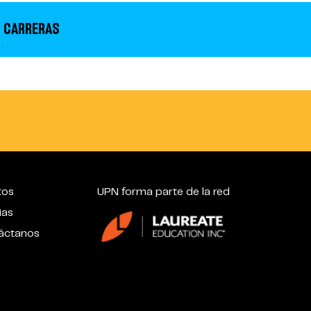
 CARRERAS
tos
UPN forma parte de la red
ias
áctanos