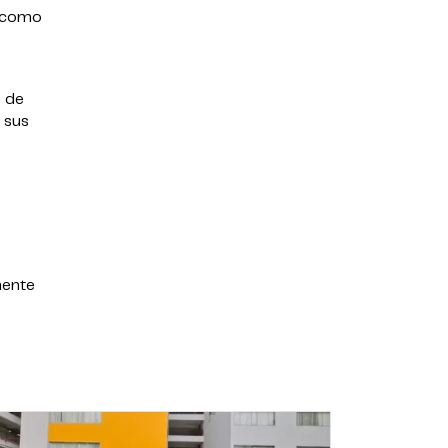
s como
o de
 sus
nente