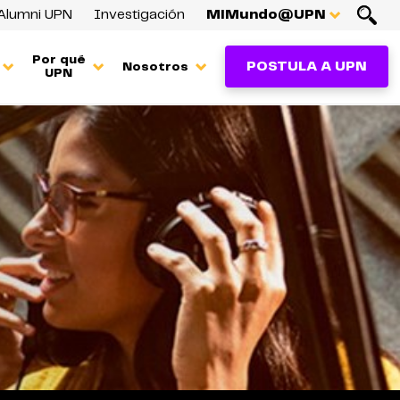
Alumni UPN
Investigación
MiMundo@UPN
Por qué
POSTULA A UPN
Nosotros
UPN