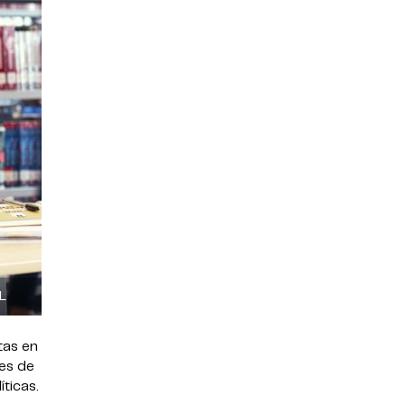
L
tas en
nes de
ticas.