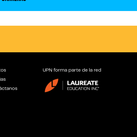
tos
UPN forma parte de la red
ias
áctanos