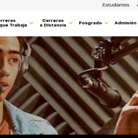
Estudiantes
rreras
Carreras
Posgrado
Admisión
que Trabaja
a Distancia