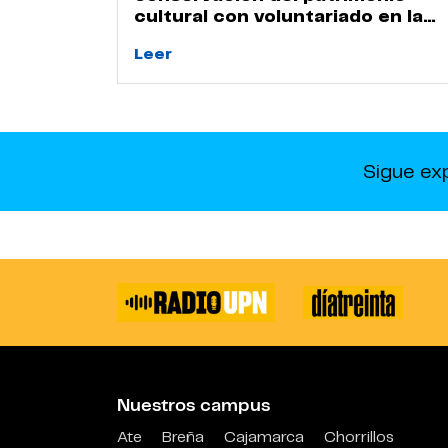
cultural con voluntariado en la
Huaca Naranjal
Leer
Sigue ex
Nuestros campus
Ate
Breña
Cajamarca
Chorrillos