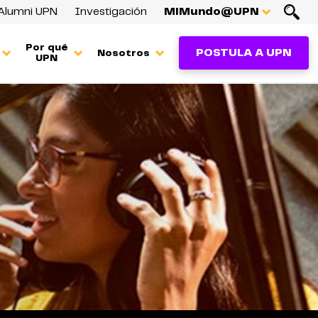
Alumni UPN
Investigación
MiMundo@UPN
Por qué
POSTULA A UPN
Nosotros
UPN