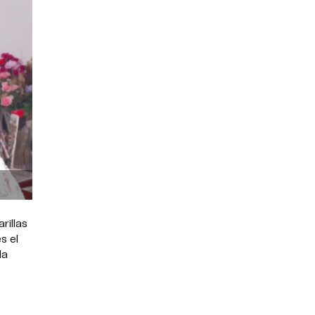
rillas
s el
la