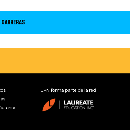
 CARRERAS
tos
UPN forma parte de la red
ias
áctanos