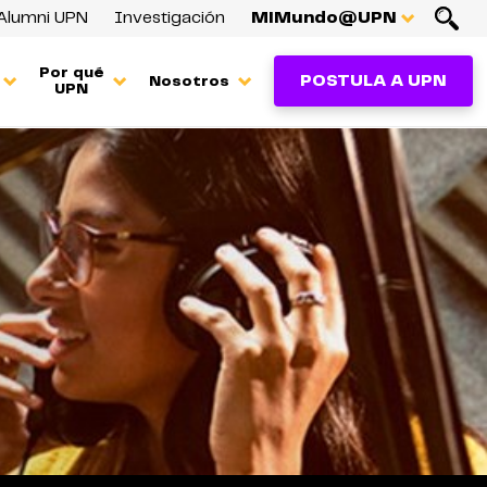
Alumni UPN
Investigación
MiMundo@UPN
Por qué
POSTULA A UPN
Nosotros
UPN