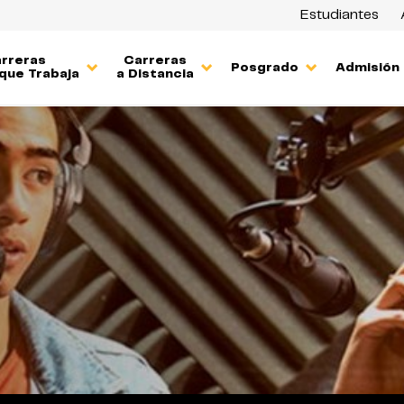
Estudiantes
rreras
Carreras
Posgrado
Admisión
que Trabaja
a Distancia