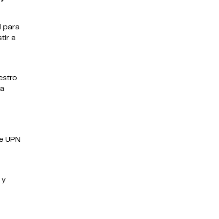
l para
tir a
estro
la
de UPN
 y