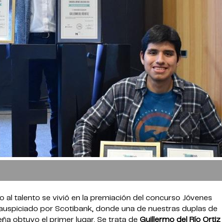
al talento se vivió en la premiación del concurso Jóvenes
auspiciado por Scotibank, donde una de nuestras duplas de
eña obtuvo el primer lugar. Se trata de
Guillermo del Río Ortiz