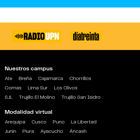
Nuestros campus
Ate
Breña
Cajamarca
Chorrillos
Comas
Lima Sur
Los Olivos
SJL
Trujillo El Molino
Trujillo San Isidro
Modalidad virtual
Arequipa
Cusco
Puno
La Libertad
Junín
Piura
Ayacucho
Áncash