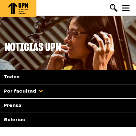
Pasar
al
contenido
principal
NOTICIAS UPN
Todos
Por facultad
Prensa
Galerías