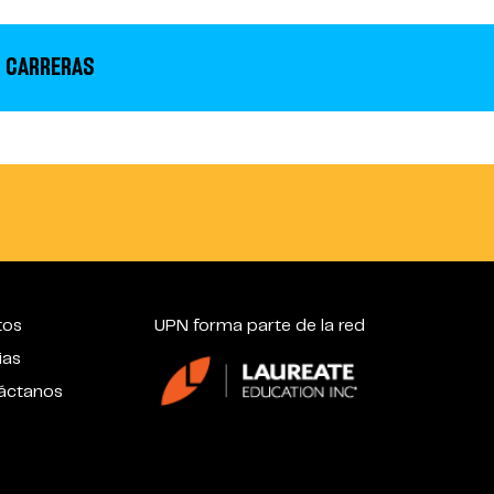
 CARRERAS
tos
UPN forma parte de la red
ias
áctanos