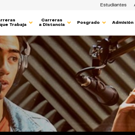
Estudiantes
rreras
Carreras
Posgrado
Admisión
que Trabaja
a Distancia