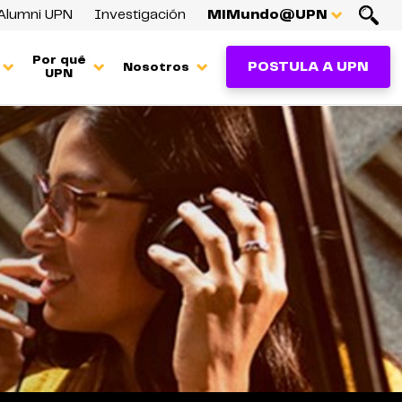
Alumni UPN
Investigación
MiMundo@UPN
Por qué
POSTULA A UPN
Nosotros
UPN