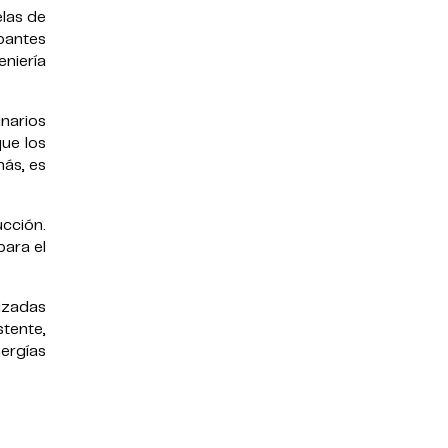
elas de
pantes
eniería
inarios
que los
más, es
ucción.
para el
lizadas
tente,
ergías