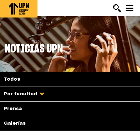
Pasar
al
contenido
principal
NOTICIAS UPN
Todos
Por facultad
Prensa
Galerías