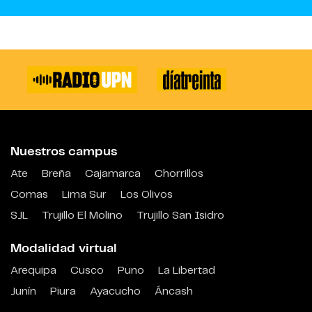
Nuestros campus
Ate
Breña
Cajamarca
Chorrillos
Comas
Lima Sur
Los Olivos
SJL
Trujillo El Molino
Trujillo San Isidro
Modalidad virtual
Arequipa
Cusco
Puno
La Libertad
Junín
Piura
Ayacucho
Áncash