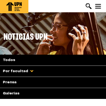
Pasar
al
contenido
principal
NOTICIAS UPN
Todos
Por facultad
Prensa
Galerías