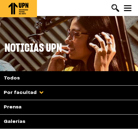
Pasar
al
contenido
principal
NOTICIAS UPN
Todos
Por facultad
Prensa
Galerías