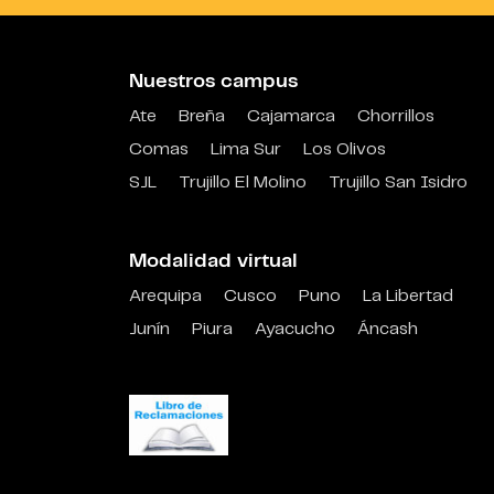
Nuestros campus
Ate
Breña
Cajamarca
Chorrillos
Comas
Lima Sur
Los Olivos
SJL
Trujillo El Molino
Trujillo San Isidro
Modalidad virtual
Arequipa
Cusco
Puno
La Libertad
Junín
Piura
Ayacucho
Áncash