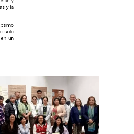
ones y
as y la
séptimo
o solo
 en un