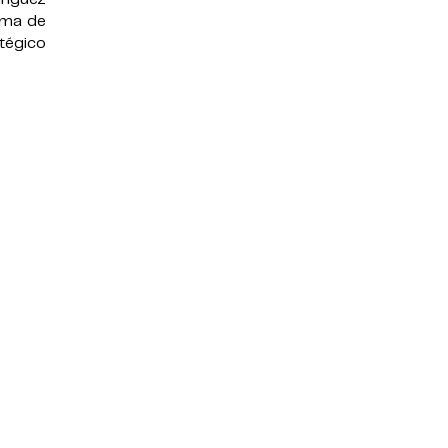
toma de
atégico