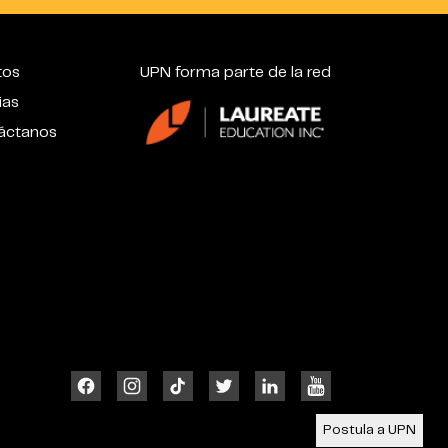
tos
UPN forma parte de la red
ias
áctanos
Postula a UPN