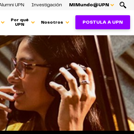
Alumni UPN
Investigación
MiMundo@UPN
Por qué
POSTULA A UPN
Nosotros
UPN