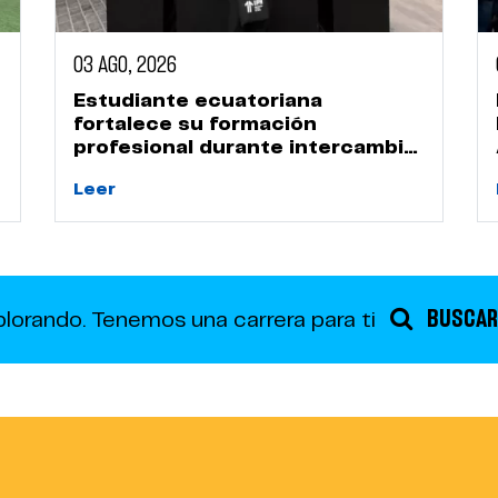
03 AGO, 2026
Estudiante ecuatoriana
fortalece su formación
profesional durante intercambio
académico en la UPN
Leer
BUSCAR
plorando.
Tenemos una carrera para ti