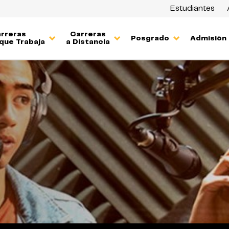
Estudiantes
rreras
Carreras
Posgrado
Admisión
que Trabaja
a Distancia