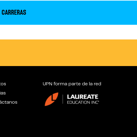
 CARRERAS
tos
UPN forma parte de la red
ias
áctanos