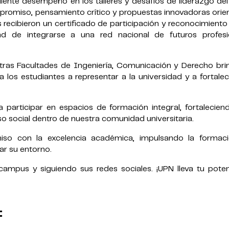
liente desempeño en los talleres y desafíos de liderazgo de
romiso, pensamiento crítico y propuestas innovadoras orie
tes recibieron un certificado de participación y reconocimien
ad de integrarse a una red nacional de futuros profesi
tras Facultades de Ingeniería, Comunicación y Derecho bri
los estudiantes a representar a la universidad y a fortalec
a participar en espacios de formación integral, fortalecien
o social dentro de nuestra comunidad universitaria.
so con la excelencia académica, impulsando la formac
ar su entorno.
mpus y siguiendo sus redes sociales. ¡UPN lleva tu potenc
: