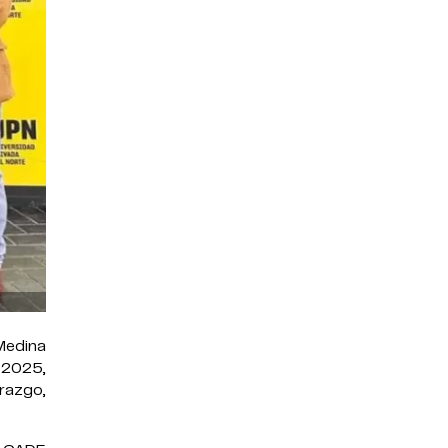
 Medina
o 2025,
erazgo,