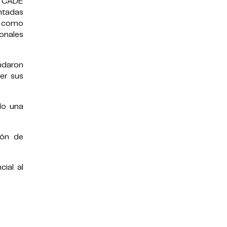
l CADE
ntadas
to como
onales
ndaron
er sus
do una
ión de
ial al