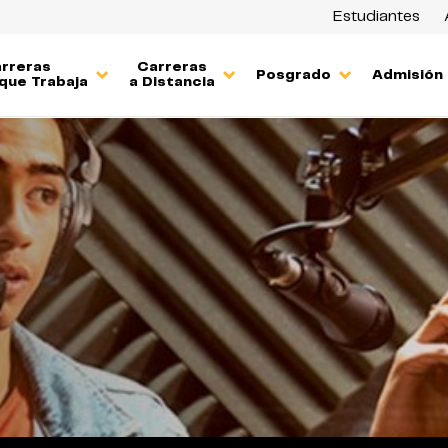
Estudiantes
rreras
Carreras
Posgrado
Admisión
que Trabaja
a Distancia