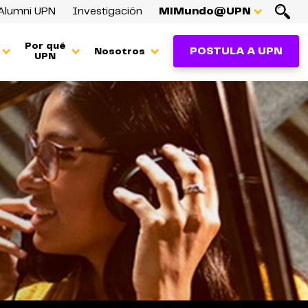
Alumni UPN
Investigación
MiMundo@UPN
Por qué
POSTULA A UPN
Nosotros
UPN