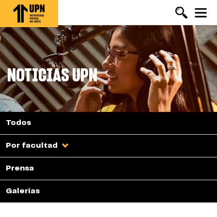
Pasar
al
contenido
principal
NOTICIAS UPN
Todos
Por facultad
Prensa
Galerías