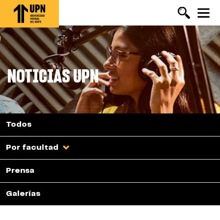
Pasar
al
contenido
principal
NOTICIAS UPN
Todos
Por facultad
Prensa
Galerías