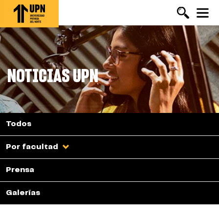
Pasar
al
contenido
principal
NOTICIAS UPN
Todos
Por facultad
Prensa
Galerías