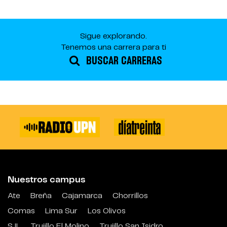
Sigue explorando.
Tenemos una carrera para ti
BUSCAR CARRERAS
Nuestros campus
Ate
Breña
Cajamarca
Chorrillos
Comas
Lima Sur
Los Olivos
SJL
Trujillo El Molino
Trujillo San Isidro