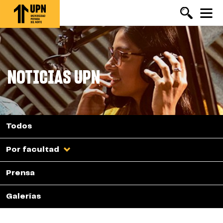
Pasar
al
contenido
principal
NOTICIAS UPN
Todos
Por facultad
Prensa
Galerías