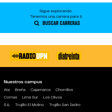
Sigue explorando.
Tenemos una carrera para ti
BUSCAR CARRERAS
Nuestros campus
Ate
Breña
Cajamarca
Chorrillos
Comas
Lima Sur
Los Olivos
SJL
Trujillo El Molino
Trujillo San Isidro