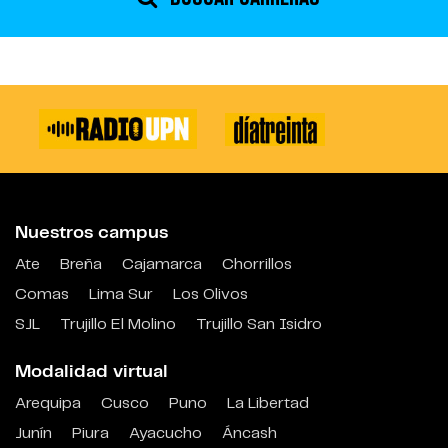
Nuestros campus
Ate
Breña
Cajamarca
Chorrillos
Comas
Lima Sur
Los Olivos
SJL
Trujillo El Molino
Trujillo San Isidro
Modalidad virtual
Arequipa
Cusco
Puno
La Libertad
Junín
Piura
Ayacucho
Áncash