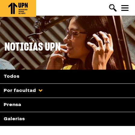
Pasar
al
contenido
principal
NOTICIAS UPN
Todos
Por facultad
Prensa
Galerías