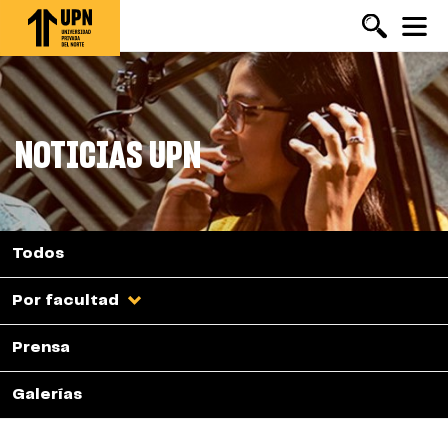
Pasar
al
contenido
principal
NOTICIAS UPN
Todos
Por facultad
Prensa
Galerías