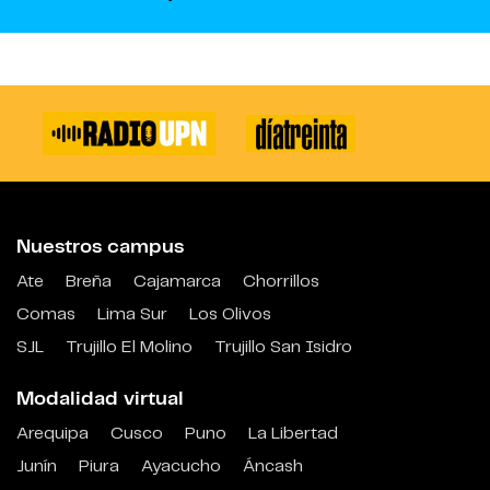
Nuestros campus
Ate
Breña
Cajamarca
Chorrillos
Comas
Lima Sur
Los Olivos
SJL
Trujillo El Molino
Trujillo San Isidro
Modalidad virtual
Arequipa
Cusco
Puno
La Libertad
Junín
Piura
Ayacucho
Áncash