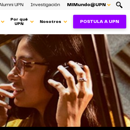
Alumni UPN
Investigación
MiMundo@UPN
Por qué
POSTULA A UPN
Nosotros
UPN