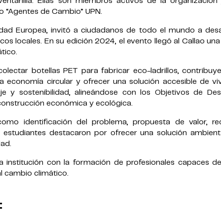
entanilla. Ellas son miembros activos de la organización j
io “Agentes de Cambio” UPN.
idad Europea, invitó a ciudadanos de todo el mundo a desar
os locales. En su edición 2024, el evento llegó al Callao una
ático.
olectar botellas PET para fabricar eco-ladrillos, contribu
la economía circular y ofrecer una solución accesible de vi
e y sostenibilidad, alineándose con los Objetivos de Desa
construcción económica y ecológica.
mo identificación del problema, propuesta de valor, re
 estudiantes destacaron por ofrecer una solución ambient
dad.
a institución con la formación de profesionales capaces de
al cambio climático.
: