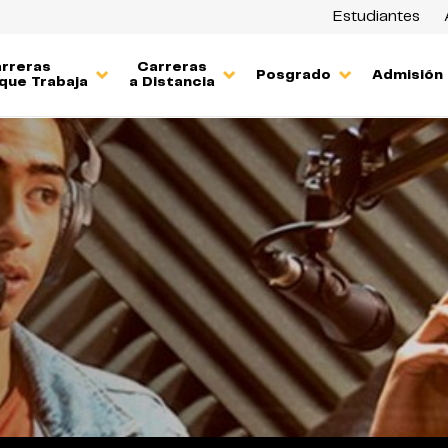
Estudiantes
rreras
Carreras
Posgrado
Admisión
que Trabaja
a Distancia