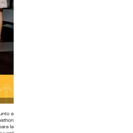
junto a
mathon
para la