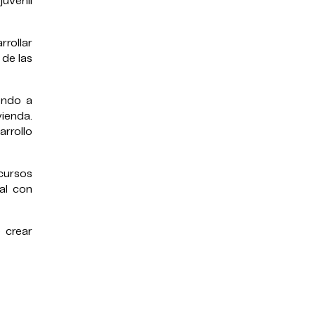
uvenil
rollar
 de las
yendo a
vienda.
rrollo
cursos
al con
 crear