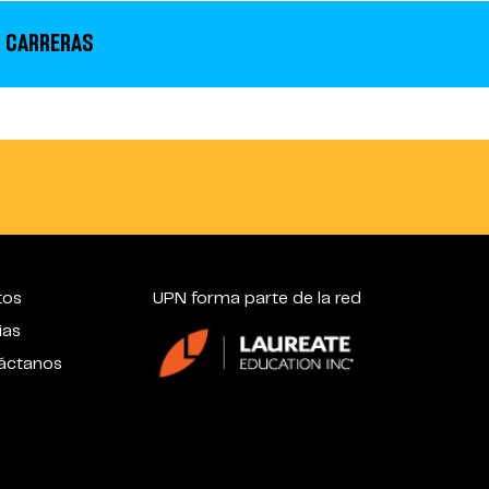
 CARRERAS
tos
UPN forma parte de la red
ias
áctanos