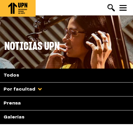
Pasar
al
contenido
principal
NOTICIAS UPN
Todos
Por facultad
Prensa
Galerías