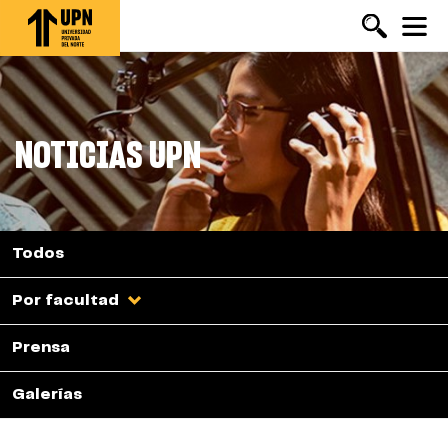
Pasar
al
contenido
principal
NOTICIAS UPN
Todos
Por facultad
Prensa
Galerías