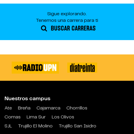
Sigue explorando.
Tenemos una carrera para ti
BUSCAR CARRERAS
Nuestros campus
Ate
Breña
Cajamarca
Chorrillos
Comas
Lima Sur
Los Olivos
SJL
Trujillo El Molino
Trujillo San Isidro