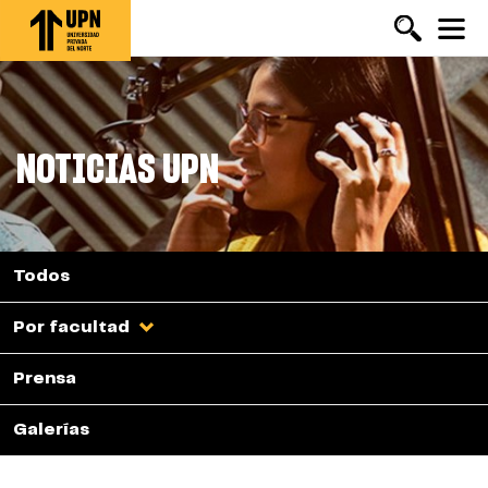
Pasar
al
contenido
principal
NOTICIAS UPN
Todos
Por facultad
Prensa
Galerías