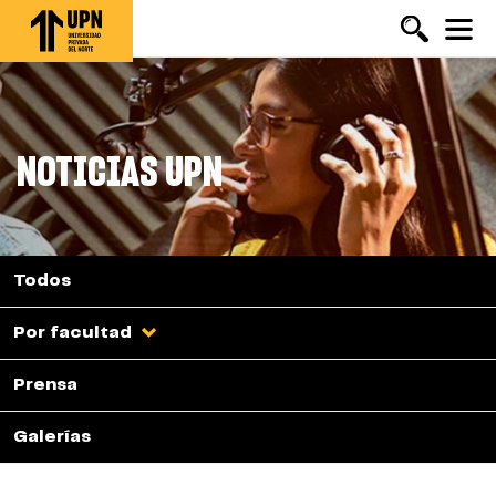
Pasar
al
contenido
principal
NOTICIAS UPN
Todos
Por facultad
Prensa
Galerías