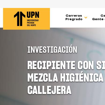
Pasar
al
contenido
Carreras
Ca
principal
Pregrado
Gente 
INVESTIGACIÓN
RECIPIENTE CON S
MEZCLA HIGIÉNICA
CALLEJERA