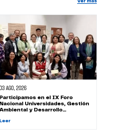
Ver más
03 AGO, 2026
04 AGO, 
Participamos en el IX Foro
Estudia
Nacional Universidades, Gestión
conser
Ambiental y Desarrollo
cultura
Sostenible
Huaca 
Leer
Leer