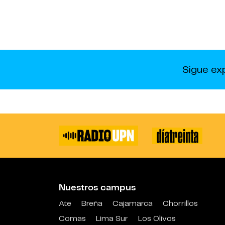
Sigue ex
Nuestros campus
Ate
Breña
Cajamarca
Chorrillos
Comas
Lima Sur
Los Olivos