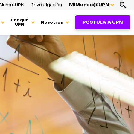
Alumni UPN
Investigación
MiMundo@UPN
Por qué
POSTULA A UPN
Nosotros
UPN