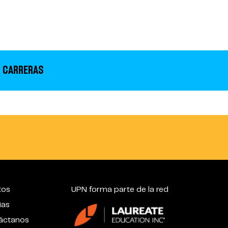
 CARRERAS
tos
UPN forma parte de la red
ias
áctanos