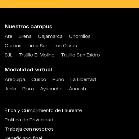
Nuestros campus
Ate
Breña
Cajamarca
Chorrillos
Comas
Lima Sur
Los Olivos
SJL
Trujillo El Molino
Trujillo San Isidro
Modalidad virtual
Arequipa
Cusco
Puno
La Libertad
Junín
Piura
Ayacucho
Áncash
Ética y Cumplimiento de Laureate
Política de Privacidad
Trabaja con nosotros
Beneficiario final