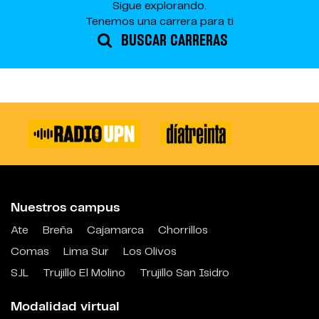
Sigue explorando.
Tenemos una carrera para ti
BUSCAR CARRERAS
Nuestros campus
Ate
Breña
Cajamarca
Chorrillos
Comas
Lima Sur
Los Olivos
SJL
Trujillo El Molino
Trujillo San Isidro
Modalidad virtual