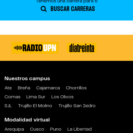
Tenemos una carrera para ti
BUSCAR CARRERAS
Nuestros campus
Ate
Breña
Cajamarca
Chorrillos
Comas
Lima Sur
Los Olivos
SJL
Trujillo El Molino
Trujillo San Isidro
Modalidad virtual
Arequipa
Cusco
Puno
La Libertad