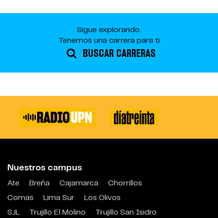
Sigue explorando.
Tenemos una carrera para ti
BUSCAR CARRERAS
Nuestros campus
Ate
Breña
Cajamarca
Chorrillos
Comas
Lima Sur
Los Olivos
SJL
Trujillo El Molino
Trujillo San Isidro