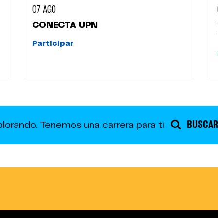
07 AGO
CONECTA UPN
Participar
BUSCAR
plorando.
Tenemos una carrera para ti