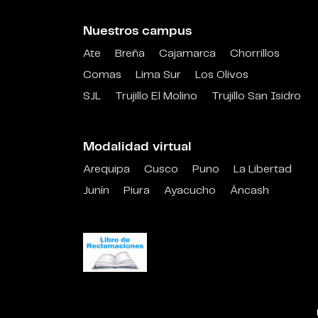
Nuestros campus
Ate
Breña
Cajamarca
Chorrillos
Comas
Lima Sur
Los Olivos
SJL
Trujillo El Molino
Trujillo San Isidro
Modalidad virtual
Arequipa
Cusco
Puno
La Libertad
Junín
Piura
Ayacucho
Áncash