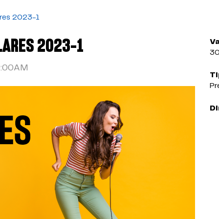
ares 2023-1
LARES 2023-1
Va
3
9:00AM
Ti
Pr
Di