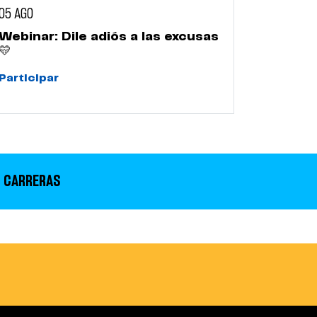
05 AGO
Webinar: Dile adiós a las excusas
💛
Participar
 CARRERAS