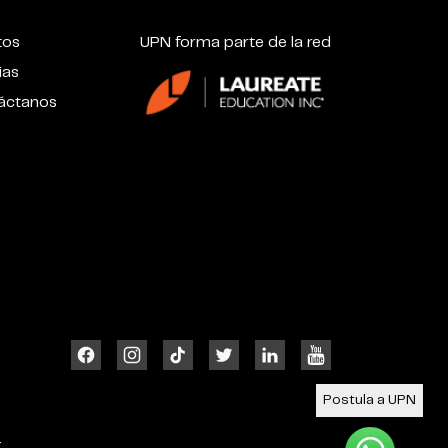
tos
UPN forma parte de la red
ias
áctanos
Postula a UPN
4