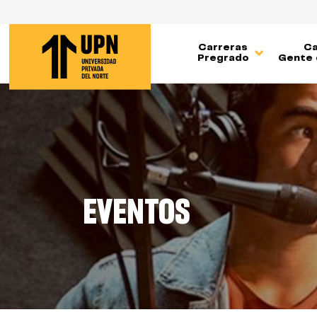
Pasar
al
contenido
Carreras
Ca
principal
Pregrado
Gente 
EVENTOS