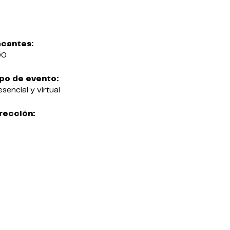
cantes:
00
po de evento:
esencial y virtual
rección: