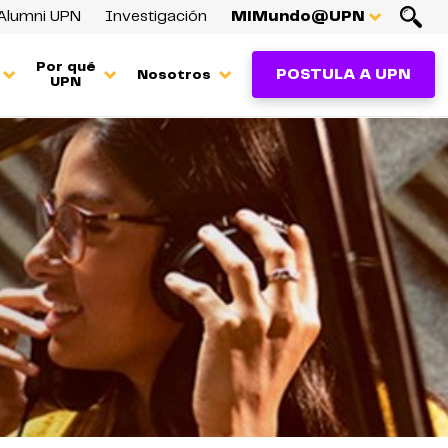
Alumni UPN
Investigación
MiMundo@UPN
Por qué
POSTULA A UPN
Nosotros
UPN