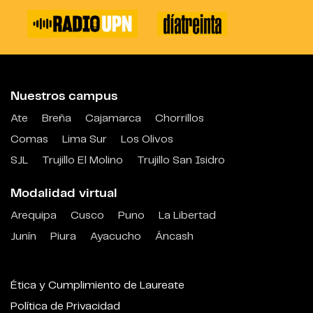
Nuestros campus
Ate
Breña
Cajamarca
Chorrillos
Comas
Lima Sur
Los Olivos
SJL
Trujillo El Molino
Trujillo San Isidro
Modalidad virtual
Arequipa
Cusco
Puno
La Libertad
Junín
Piura
Ayacucho
Áncash
Ética y Cumplimiento de Laureate
Política de Privacidad