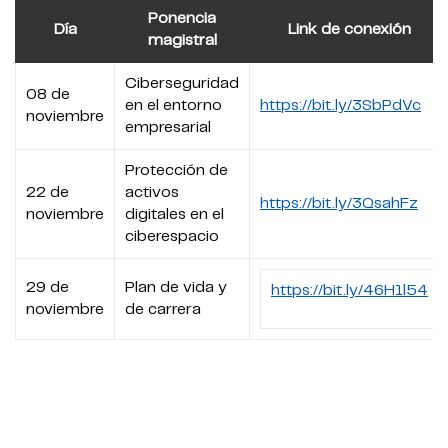
Ponencia
Día
Link de conexión
magistral
Ciberseguridad
08 de
en el entorno
https://bit.ly/3SbPdVc
noviembre
empresarial
Protección de
22 de
activos
https://bit.ly/3QsahFz
noviembre
digitales en el
ciberespacio
29 de
Plan de vida y
https://bit.ly/46H1l54
noviembre
de carrera