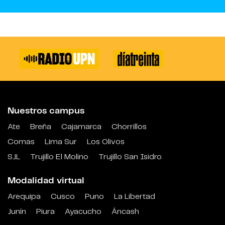
Nuestros campus
Ate
Breña
Cajamarca
Chorrillos
Comas
Lima Sur
Los Olivos
SJL
Trujillo El Molino
Trujillo San Isidro
Modalidad virtual
Arequipa
Cusco
Puno
La Libertad
Junín
Piura
Ayacucho
Áncash