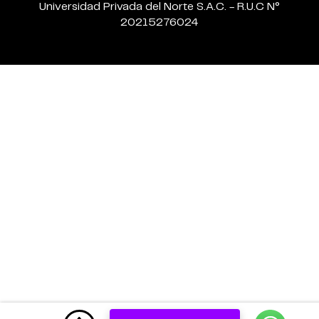
Universidad Privada del Norte S.A.C. - R.U.C N°
20215276024