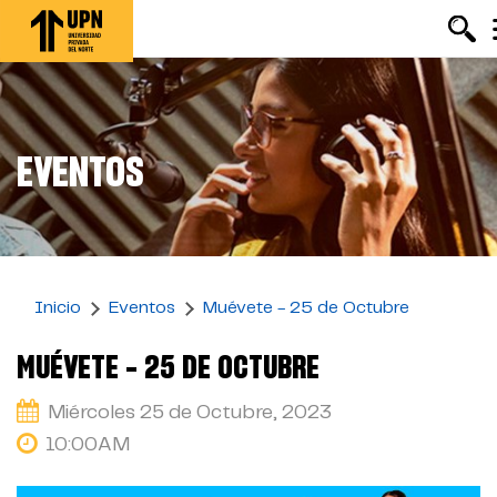
Pasar
al
contenido
principal
EVENTOS
Inicio
Eventos
Muévete - 25 de Octubre
MUÉVETE - 25 DE OCTUBRE
Miércoles 25 de Octubre, 2023
10:00AM