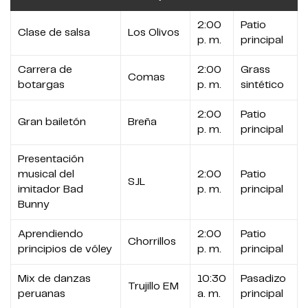
2:00
Patio
Clase de salsa
Los Olivos
p. m.
principal
Carrera de
2:00
Grass
Comas
botargas
p. m.
sintético
2:00
Patio
Gran bailetón
Breña
p. m.
principal
Presentación
musical del
2:00
Patio
SJL
imitador Bad
p. m.
principal
Bunny
Aprendiendo
2:00
Patio
Chorrillos
principios de vóley
p. m.
principal
Mix de danzas
10:30
Pasadizo
Trujillo EM
peruanas
a. m.
principal